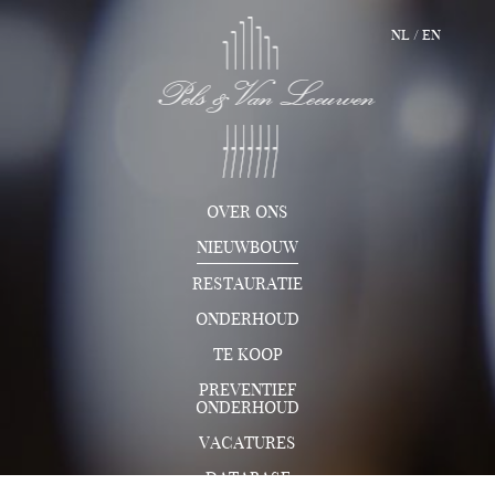
NL
/
EN
OVER ONS
NIEUWBOUW
RESTAURATIE
ONDERHOUD
TE KOOP
PREVENTIEF
ONDERHOUD
VACATURES
DATABASE