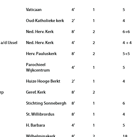
Vaticaan
4'
1
5
Oud-Katholieke kerk
2'
1
4
Ned. Herv. Kerk
8'
2
6+6
a/d IJssel
Ned. Herv. Kerk
4'
2
4 + 4
Herv. Pauluskerk
8'
2
5+5
Parochieel
4'
1
5
Wijkcentrum
Huize Hooge Berkt
2'
1
4
rp
Geref. Kerk
8'
2
Stichting Sonnebergh
8'
1
6
St. Willibrordus
8'
1
4
H. Barbara
4'
1
5
Wilhelminakerk
8'
2
18