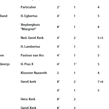
Particulier
2'
1
4
lland
H. Egbertus
4'
1
5
Verpleeghuis
8'
1
4
"Margriet"
Ned. Geref. Kerk
4'
2
5+5
H. Lambertus
4'
1
5
gen
Pastoor van Ars
4'
1
5
denrijs
H. Pius X
4'
1'
5
Klooster Nazareth
2
1
4
Geref. kerk
8'
2
7+6
4'
1
5
Herv. Kerk
8'
2
Geref. Kerk
8'
2