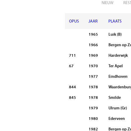
NIEUW
RES
OPUS
JAAR
PLAATS
1965
Luik (B)
1966
Bergen op 
711
1969
Harderwijk
67
1970
Ter Apel
1977
Eindhoven
844
1978
Waardenbur
845
1978
Smilde
1979
Ulrum (Gr)
1980
Ederveen
1982
Bergen op 