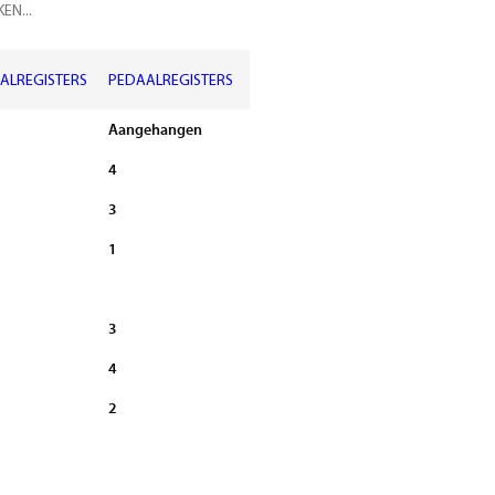
ALREGISTERS
PEDAALREGISTERS
Aangehangen
4
3
1
3
4
2