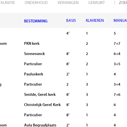
TAURATIE
ONDERHOUD
VERVANGEN
GEBRUIKT
BESTEMMING
BASIS
KLAVIEREN
MANUA
4'
1
5
Zoom
PKN kerk
2
7+7
Sonnevanck
8'
2
6+4
Particulier
8'
2
3+5
Pauluskerk
2'
1
4
g
Particulier
2
3
3+4
Smilde, Geref. kerk
8'
3
7+6
Christelijk Geref. Kerk
8'
3
6
Particulier
8'
1
4
Zoom
Aula Begraafplaats
2'
1
4