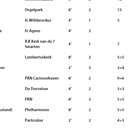
Orgelpark
8'
2
15
H. Willibrordus
4'
1
5
e
H. Agnes
4'
2
R.K Kerk van de 7
4'
1
7
Smarten
Lambertuskerk
8'
2
5+5
gen
2'
3
3+4
PKN Carnissehaven
8'
2
9+6
De Dorsvloer
4'
2
3+3
PKN
8'
3
5+5
usland)
Philharmonie
8'
2
5+5
Particulier
2'
2
4+3